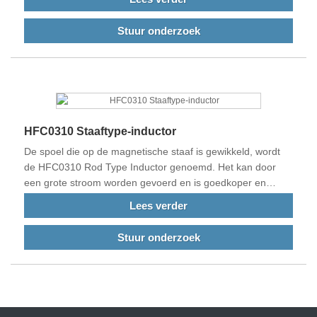
Stuur onderzoek
HFC0310 Staaftype-inductor
De spoel die op de magnetische staaf is gewikkeld, wordt
de HFC0310 Rod Type Inductor genoemd. Het kan door
een grote stroom worden gevoerd en is goedkoper en
eenvoudiger dan andere producten, maar betrouwbaarder.
Lees verder
Onze producten voldoen aan de EU-normen en worden
geëxporteerd naar China en andere landen over de hele
Stuur onderzoek
wereld.