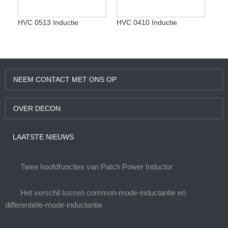
HVC 0513 Inductie
HVC 0410 Inductie
NEEM CONTACT MET ONS OP
OVER DECON
LAATSTE NIEUWS
Twee hoofdfuncties van Patch Power Inductor
Het verschil tussen common-mode-inductantie en
differentiële-mode-inductantie