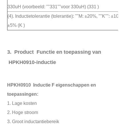
330uH (voorbeeld: ""331""voor 330uH) (331 )
(4). Inductietolerantie (tolerantie): ""M: ±20%, ""K"": ±10%, ""
±5% (K )
3. Product Functie en toepassing van
HPKH0910-inductie
HPKH0910 Inductie F
eigenschappen en
toepassingen:
1. Lage kosten
2. Hoge stroom
3. Groot inductantiebereik